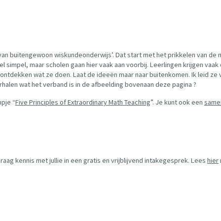
 van buitengewoon wiskundeonderwijs’. Dat start met het prikkelen van de n
el simpel, maar scholen gaan hier vaak aan voorbij. Leerlingen krijgen va
ers, ontdekken wat ze doen. Laat de ideeën maar naar buitenkomen. Ik leid ze
erhalen wat het verband is in de afbeelding bovenaan deze pagina ?
mpje “
Five Principles of Extraordinary Math Teaching
”. Je kunt ook een
same
aag kennis met jullie in een gratis en vrijblijvend intakegesprek. Lees
hier