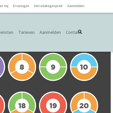
er mij
Ervaringen
Het intakegesprek
Aanmelden
iensten
Tarieven
Aanmelden
Contact